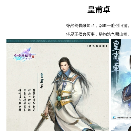
皇甫卓
铮然剑骨酬知己，炽血一腔付旧游
轻易王侯兴灭事，嶙峋浩气照山楼