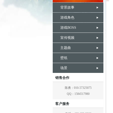
背景故事
游戏角色
游戏BOSS
宣传视频
主题曲
壁纸
场景
销售合作
陈勇：010-57325075
QQ：1584517980
客户服务